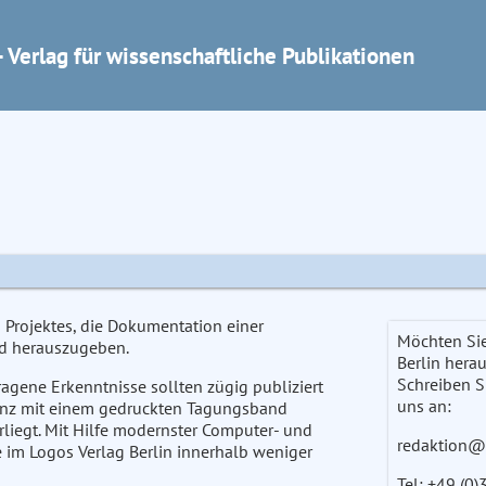
 Verlag für wissenschaftliche Publikationen
s Projektes, die Dokumentation einer
Möchten Si
nd herauszugeben.
Berlin hera
Schreiben S
tragene Erkenntnisse sollten zügig publiziert
uns an:
enz mit einem gedruckten Tagungsband
liegt. Mit Hilfe modernster Computer- und
redaktion@
im Logos Verlag Berlin innerhalb weniger
Tel: +49 (0