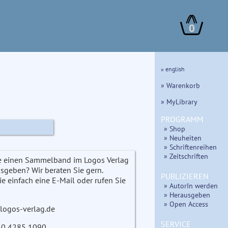
0
» english
» Warenkorb
» MyLibrary
PROGRAMM
» Shop
» Neuheiten
» Schriftenreihen
» Zeitschriften
e einen Sammelband im Logos Verlag
usgeben? Wir beraten Sie gern.
PUBLIZIEREN
ie einfach eine E-Mail oder rufen Sie
» AutorIn werden
» Herausgeben
» Open Access
logos-verlag.de
SERVICE
)30 4285 1090