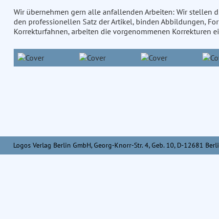
Wir übernehmen gern alle anfallenden Arbeiten: Wir stellen
den professionellen Satz der Artikel, binden Abbildungen, Fo
Korrekturfahnen, arbeiten die vorgenommenen Korrekturen ein
Logos Verlag Berlin GmbH, Georg-Knorr-Str. 4, Geb. 10, D-12681 Berli