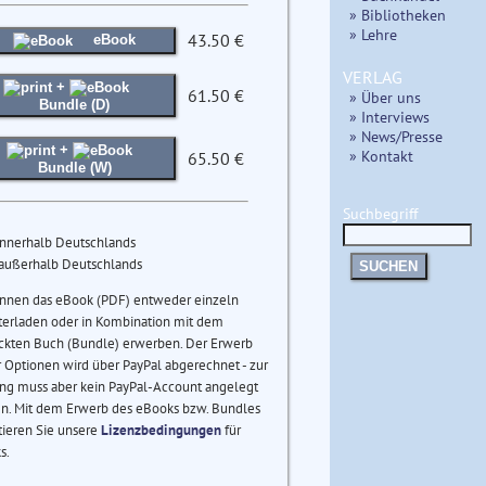
» Bibliotheken
» Lehre
43.50 €
eBook
VERLAG
+
61.50 €
» Über uns
Bundle (D)
» Interviews
» News/Presse
+
» Kontakt
65.50 €
Bundle (W)
Suchbegriff
innerhalb Deutschlands
 außerhalb Deutschlands
SUCHEN
önnen das eBook (PDF) entweder einzeln
terladen oder in Kombination mit dem
ckten Buch (Bundle) erwerben. Der Erwerb
 Optionen wird über PayPal abgerechnet - zur
ng muss aber kein PayPal-Account angelegt
n. Mit dem Erwerb des eBooks bzw. Bundles
tieren Sie unsere
Lizenzbedingungen
für
s.