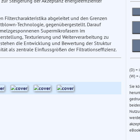
ur Steigerung der Akzeptanz energieeffizienter
n Filtercharakteristika abgeleitet und den Grenzen
ltblown-Technologie, gegenübergestellt. Darauf
schmelzgesponnenen Supermikrofasern im
erstellung, Texturierung und Weiterverarbeitung zu
s stehen die Entwicklung und Bewertung der Struktur
t als zentrale Einflussgrößen der Filtrationseffizienz.
(D) = 
(W) =
Sie k
herun
gedru
beider
Nutzu
werde
akzep
eBook