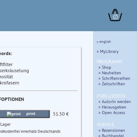
∅
» english
» MyLibrary
ords:
PROGRAMM
tfilter
» Shop
serkräuselung
» Neuheiten
rosität
» Schriftenreihen
krofasern
» Zeitschriften
PUBLIZIEREN
FOPTIONEN
» AutorIn werden
» Herausgeben
» Open Access
51.50 €
print
 Lager
SERVICE
» Rezensionen
ndkostenfrei innerhalb Deutschlands
» Buchhandel