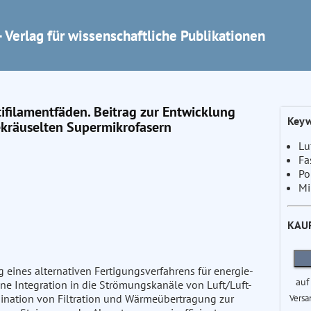
 Verlag für wissenschaftliche Publikationen
ifilamentfäden. Beitrag zur Entwicklung
Keyw
 gekräuselten Supermikrofasern
Luf
Fa
Po
Mi
KAU
 eines alternativen Fertigungsverfahrens für energie-
auf
ine Integration in die Strömungskanäle von Luft/Luft-
bination von Filtration und Wärmeübertragung zur
Versa