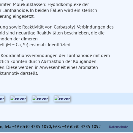
mmten Molekülklassen: Hydridkomplexe der
 Lanthanoide. In beiden Fällen wird ein sterisch
ierung eingesetzt.
erung sowie Reaktivität von Carbazolyl-Verbindungen des
d sind neuartige Reaktivitäten beschrieben, die die
gsmoden der dimeren
 (M = Ca, Sr) erstmals identifiziert.
on Koordinationsverbindungen der Lanthanoide mit dem
zlich konnten durch Abstraktion der Koliganden
en. Diese werden in Anwesenheit eines Aromaten
turmotiv darstellt.
n,
Tel.: +49 (0)30 4285 1090, FAX: +49 (0)30 4285 1092
Datenschutz