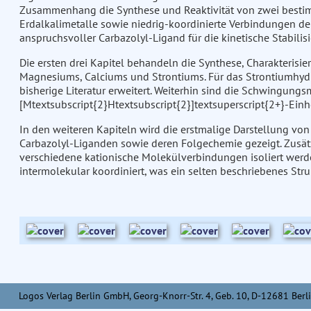
Zusammenhang die Synthese und Reaktivität von zwei besti
Erdalkalimetalle sowie niedrig-koordinierte Verbindungen der
anspruchsvoller Carbazolyl-Ligand für die kinetische Stabilis
Die ersten drei Kapitel behandeln die Synthese, Charakterisi
Magnesiums, Calciums und Strontiums. Für das Strontiumhydri
bisherige Literatur erweitert. Weiterhin sind die Schwingun
[Mtextsubscript{2}Htextsubscript{2}]textsuperscript{2+}-Einheit
In den weiteren Kapiteln wird die erstmalige Darstellung v
Carbazolyl-Liganden sowie deren Folgechemie gezeigt. Zusät
verschiedene kationische Molekülverbindungen isoliert werd
intermolekular koordiniert, was ein selten beschriebenes Struk
Logos Verlag Berlin GmbH, Georg-Knorr-Str. 4, Geb. 10, D-12681 Berli