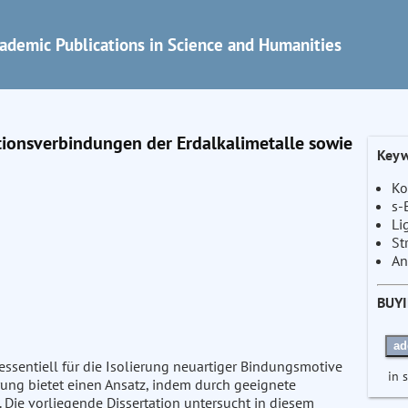
ademic Publications in Science and Humanities
tionsverbindungen der Erdalkalimetalle sowie
Keyw
Ko
s-
Li
St
An
BUY
ad
 essentiell für die Isolierung neuartiger Bindungsmotive
in 
rung bietet einen Ansatz, indem durch geeignete
Die vorliegende Dissertation untersucht in diesem