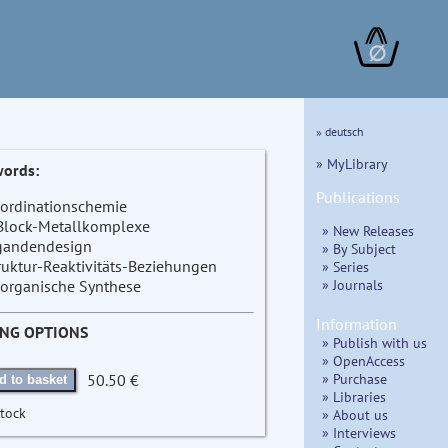
∅
» deutsch
» MyLibrary
ords:
Publications
ordinationschemie
Block-Metallkomplexe
» New Releases
gandendesign
» By Subject
ruktur-Reaktivitäts-Beziehungen
» Series
» Journals
organische Synthese
Information
ING OPTIONS
» Publish with us
» OpenAccess
» Purchase
50.50 €
d to basket
» Libraries
stock
» About us
» Interviews