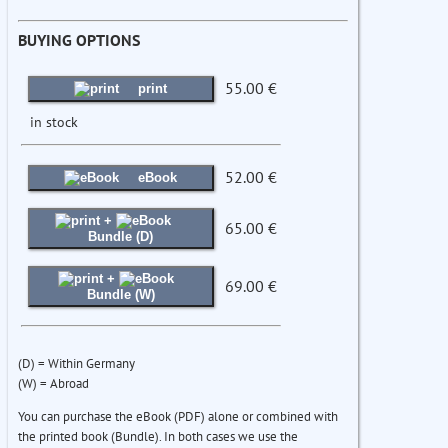
BUYING OPTIONS
55.00 €
print
in stock
52.00 €
eBook
+
65.00 €
Bundle (D)
+
69.00 €
Bundle (W)
(D) = Within Germany
(W) = Abroad
You can purchase the eBook (PDF) alone or combined with
the printed book (Bundle). In both cases we use the