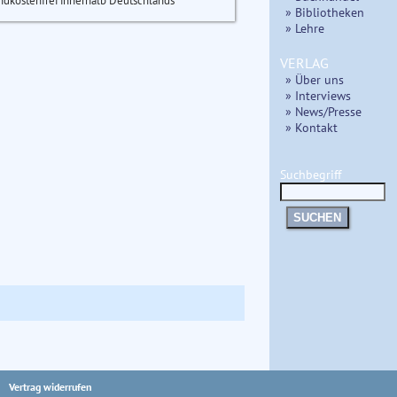
ndkostenfrei innerhalb Deutschlands
» Bibliotheken
» Lehre
VERLAG
» Über uns
» Interviews
» News/Presse
» Kontakt
Suchbegriff
SUCHEN
Vertrag widerrufen