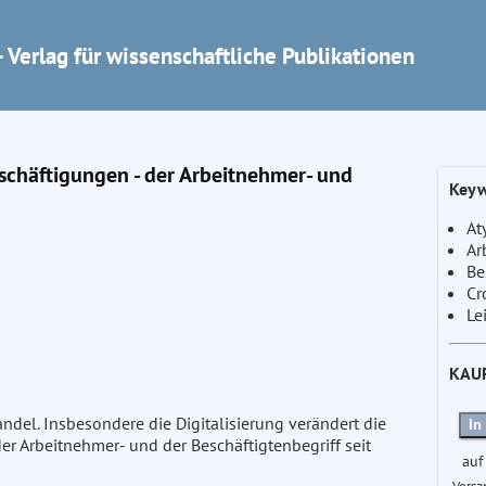
 Verlag für wissenschaftliche Publikationen
schäftigungen - der Arbeitnehmer- und
Keyw
At
Ar
Be
Cr
Le
KAU
andel. Insbesondere die Digitalisierung verändert die
In
r Arbeitnehmer- und der Beschäftigtenbegriff seit
auf