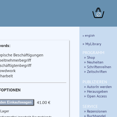
∅
» english
» MyLibrary
ords:
PROGRAMM
ypische Beschäftigungen
» Shop
beitnehmerbegriff
» Neuheiten
schäftigtenbegriff
» Schriftenreihen
owdwork
» Zeitschriften
iharbeit
PUBLIZIEREN
» AutorIn werden
FOPTIONEN
» Herausgeben
» Open Access
41.00 €
 den Einkaufswagen
SERVICE
 Lager
» Rezensionen
» Buchhandel