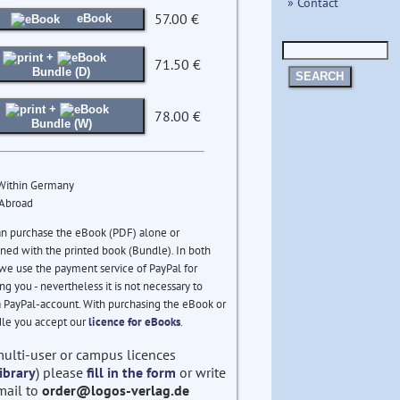
» Contact
57.00 €
eBook
+
71.50 €
Bundle (D)
SEARCH
+
78.00 €
Bundle (W)
 Within Germany
 Abroad
an purchase the eBook (PDF) alone or
ed with the printed book (Bundle). In both
we use the payment service of PayPal for
ng you - nevertheless it is not necessary to
 PayPal-account. With purchasing the eBook or
le you accept our
licence for eBooks
.
multi-user or campus licences
ibrary
) please
fill in the form
or write
mail to
order@logos-verlag.de