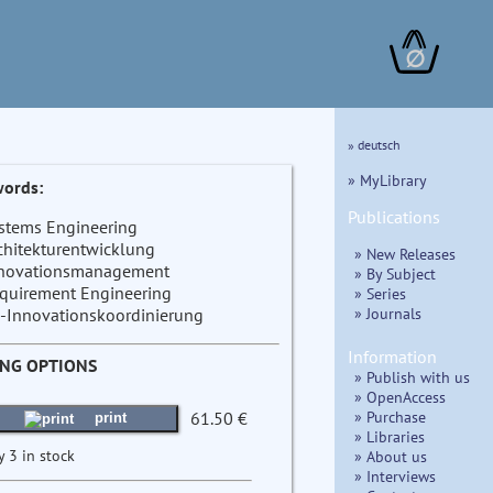
∅
» deutsch
» MyLibrary
ords:
Publications
stems Engineering
chitekturentwicklung
» New Releases
novationsmanagement
» By Subject
quirement Engineering
» Series
» Journals
-Innovationskoordinierung
Information
ING OPTIONS
» Publish with us
» OpenAccess
» Purchase
61.50 €
print
» Libraries
y 3 in stock
» About us
» Interviews