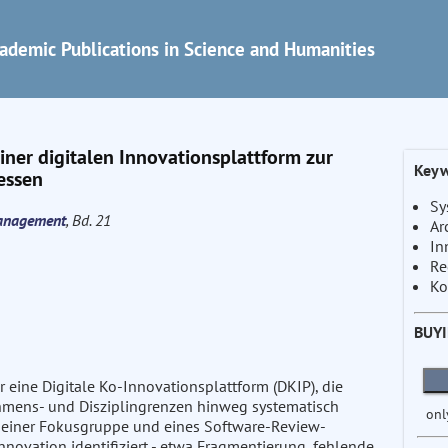
ademic Publications in Science and Humanities
ner digitalen Innovationsplattform zur
Keyw
essen
Sy
Management
, Bd. 21
Ar
In
Re
Ko
BUY
 eine Digitale Ko-Innovationsplattform (DKIP), die
hmens- und Disziplingrenzen hinweg systematisch
onl
he, einer Fokusgruppe und eines Software-Review-
novation identifiziert - etwa Fragmentierung, fehlende