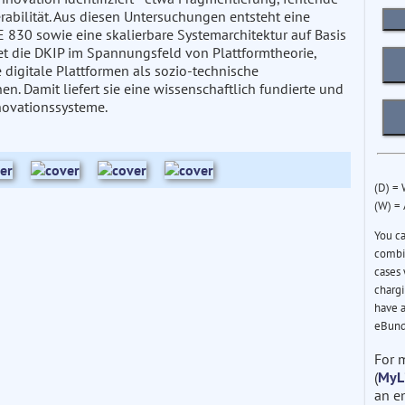
bilität. Aus diesen Untersuchungen entsteht eine
 830 sowie eine skalierbare Systemarchitektur auf Basis
et die DKIP im Spannungsfeld von Plattformtheorie,
digitale Plattformen als sozio-technische
. Damit liefert sie eine wissenschaftlich fundierte und
novationssysteme.
(D) =
(W) =
You c
combin
cases 
chargi
have a
eBund
For 
(
MyL
an e