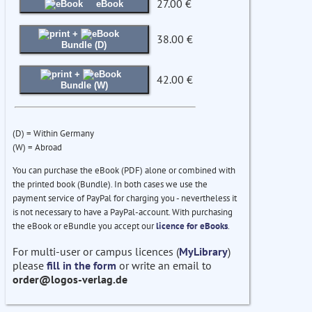
27.00 €
eBook
+
38.00 €
Bundle (D)
+
42.00 €
Bundle (W)
(D) = Within Germany
(W) = Abroad
You can purchase the eBook (PDF) alone or combined with
the printed book (Bundle). In both cases we use the
payment service of PayPal for charging you - nevertheless it
is not necessary to have a PayPal-account. With purchasing
the eBook or eBundle you accept our
licence for eBooks
.
For multi-user or campus licences (
MyLibrary
)
please
fill in the form
or write an email to
order@logos-verlag.de