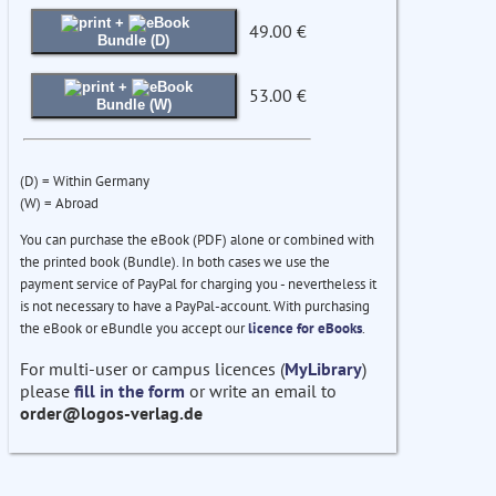
+
49.00 €
Bundle (D)
+
53.00 €
Bundle (W)
(D) = Within Germany
(W) = Abroad
You can purchase the eBook (PDF) alone or combined with
the printed book (Bundle). In both cases we use the
payment service of PayPal for charging you - nevertheless it
is not necessary to have a PayPal-account. With purchasing
the eBook or eBundle you accept our
licence for eBooks
.
For multi-user or campus licences (
MyLibrary
)
please
fill in the form
or write an email to
order@logos-verlag.de