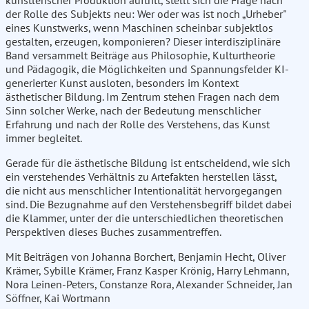
künstlerischer Produktion auftritt, stellt sich die Frage nach
der Rolle des Subjekts neu: Wer oder was ist noch „Urheber"
eines Kunstwerks, wenn Maschinen scheinbar subjektlos
gestalten, erzeugen, komponieren? Dieser interdisziplinäre
Band versammelt Beiträge aus Philosophie, Kulturtheorie
und Pädagogik, die Möglichkeiten und Spannungsfelder KI-
generierter Kunst ausloten, besonders im Kontext
ästhetischer Bildung. Im Zentrum stehen Fragen nach dem
Sinn solcher Werke, nach der Bedeutung menschlicher
Erfahrung und nach der Rolle des Verstehens, das Kunst
immer begleitet.
Gerade für die ästhetische Bildung ist entscheidend, wie sich
ein verstehendes Verhältnis zu Artefakten herstellen lässt,
die nicht aus menschlicher Intentionalität hervorgegangen
sind. Die Bezugnahme auf den Verstehensbegriff bildet dabei
die Klammer, unter der die unterschiedlichen theoretischen
Perspektiven dieses Buches zusammentreffen.
Mit Beiträgen von Johanna Borchert, Benjamin Hecht, Oliver
Krämer, Sybille Krämer, Franz Kasper Krönig, Harry Lehmann,
Nora Leinen-Peters, Constanze Rora, Alexander Schneider, Jan
Söffner, Kai Wortmann