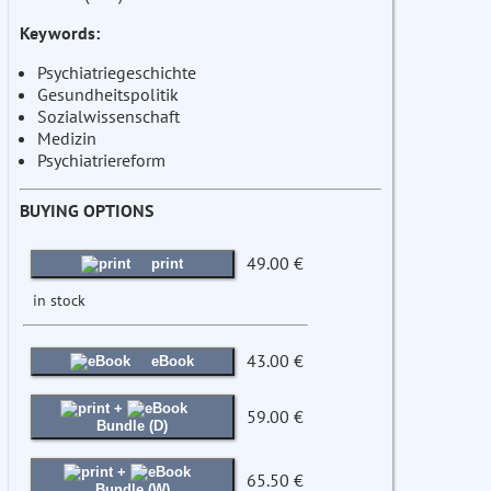
Keywords:
Psychiatriegeschichte
Gesundheitspolitik
Sozialwissenschaft
Medizin
Psychiatriereform
BUYING OPTIONS
49.00 €
print
in stock
43.00 €
eBook
+
59.00 €
Bundle (D)
+
65.50 €
Bundle (W)