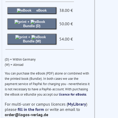
38.00 €
eBook
+
50.00 €
Bundle (D)
+
54.00 €
Bundle (W)
(D) = Within Germany
(W) = Abroad
You can purchase the eBook (PDF) alone or combined with
the printed book (Bundle). In both cases we use the
payment service of PayPal for charging you - nevertheless it
is not necessary to have a PayPal-account. With purchasing
the eBook or eBundle you accept our
licence for eBooks
.
For multi-user or campus licences (
MyLibrary
)
please
fill in the form
or write an email to
order@logos-verlag.de