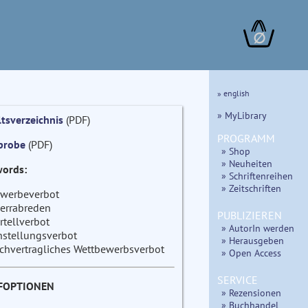
∅
» english
» MyLibrary
ltsverzeichnis
(PDF)
PROGRAMM
probe
(PDF)
» Shop
» Neuheiten
ords:
» Schriftenreihen
» Zeitschriften
werbeverbot
errabreden
PUBLIZIEREN
rtellverbot
» AutorIn werden
nstellungsverbot
» Herausgeben
chvertragliches Wettbewerbsverbot
» Open Access
SERVICE
FOPTIONEN
» Rezensionen
» Buchhandel