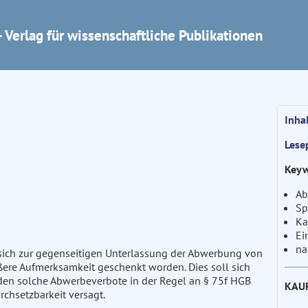
 Verlag für wissenschaftliche Publikationen
Inha
Lese
Keyw
Ab
Sp
Ka
Ei
na
 sich zur gegenseitigen Unterlassung der Abwerbung von
ößere Aufmerksamkeit geschenkt worden. Dies soll sich
rden solche Abwerbeverbote in der Regel an § 75f HGB
KAU
rchsetzbarkeit versagt.