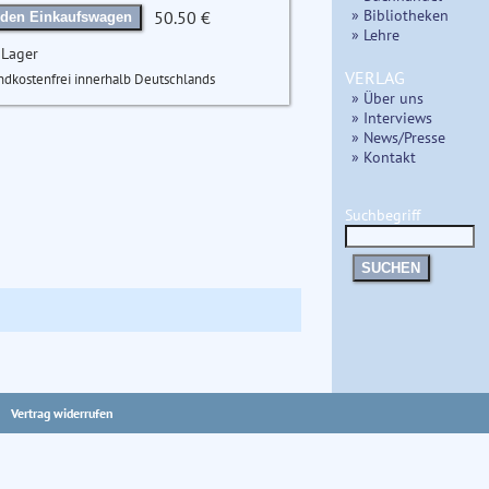
» Bibliotheken
50.50 €
 den Einkaufswagen
» Lehre
 Lager
VERLAG
ndkostenfrei innerhalb Deutschlands
» Über uns
» Interviews
» News/Presse
» Kontakt
Suchbegriff
SUCHEN
Vertrag widerrufen