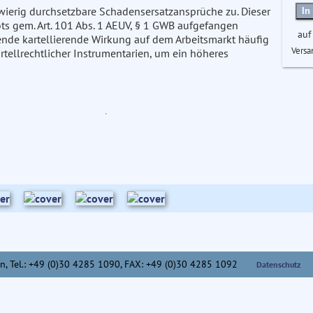
wierig durchsetzbare Schadensersatzansprüche zu. Dieser
In
ts gem. Art. 101 Abs. 1 AEUV, § 1 GWB aufgefangen
auf
nde kartellierende Wirkung auf dem Arbeitsmarkt häufig
Versa
rtellrechtlicher Instrumentarien, um ein höheres
n,
Tel.: +49 (0)30 4285 1090, FAX: +49 (0)30 4285 1092
Datenschutz