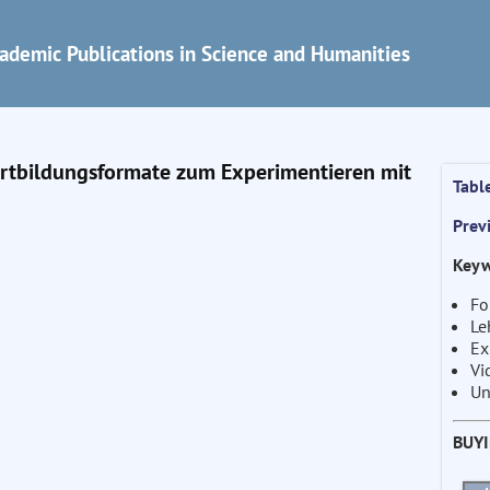
ademic Publications in Science and Humanities
Fortbildungsformate zum Experimentieren mit
Tabl
Prev
Keyw
Fo
Le
Ex
Vi
Un
BUY