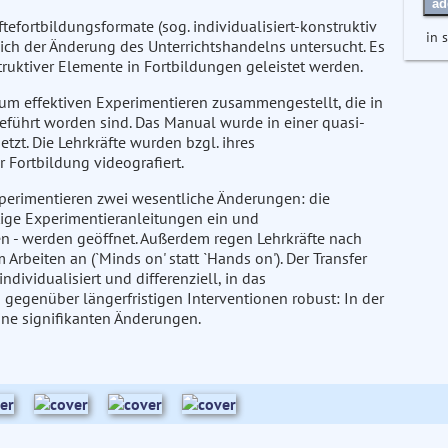
ad
ftefortbildungsformate (sog. individualisiert-konstruktiv
in 
ich der Änderung des Unterrichtshandelns untersucht. Es
truktiver Elemente in Fortbildungen geleistet werden.
zum effektiven Experimentieren zusammengestellt, die in
ührt worden sind. Das Manual wurde in einer quasi-
tzt. Die Lehrkräfte wurden bzgl. ihres
 Fortbildung videografiert.
Experimentieren zwei wesentliche Änderungen: die
tige Experimentieranleitungen ein und
n - werden geöffnet. Außerdem regen Lehrkräfte nach
Arbeiten an (`Minds on' statt `Hands on'). Der Transfer
dividualisiert und differenziell, in das
 gegenüber längerfristigen Interventionen robust: In der
ine signifikanten Änderungen.