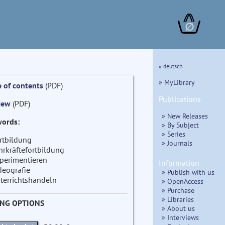
∅
» deutsch
» MyLibrary
e of contents
(PDF)
Publications
iew
(PDF)
» New Releases
ords:
» By Subject
» Series
rtbildung
» Journals
hrkräftefortbildung
perimentieren
Information
deografie
» Publish with us
terrichtshandeln
» OpenAccess
» Purchase
» Libraries
ING OPTIONS
» About us
» Interviews