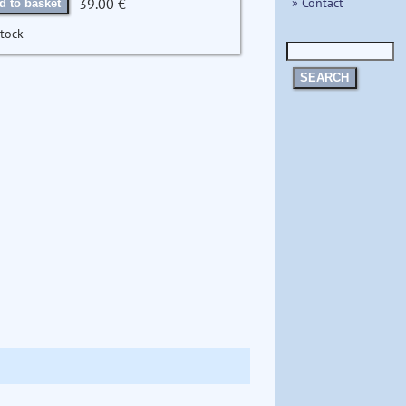
» Contact
39.00 €
d to basket
stock
SEARCH