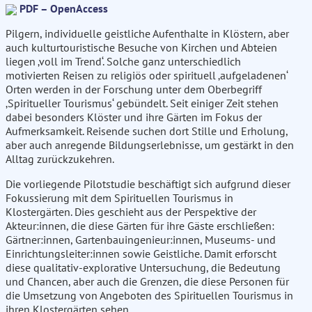
PDF – OpenAccess
Pilgern, individuelle geistliche Aufenthalte in Klöstern, aber
auch kulturtouristische Besuche von Kirchen und Abteien
liegen ‚voll im Trend‘. Solche ganz unterschiedlich
motivierten Reisen zu religiös oder spirituell ‚aufgeladenen‘
Orten werden in der Forschung unter dem Oberbegriff
‚Spiritueller Tourismus‘ gebündelt. Seit einiger Zeit stehen
dabei besonders Klöster und ihre Gärten im Fokus der
Aufmerksamkeit. Reisende suchen dort Stille und Erholung,
aber auch anregende Bildungserlebnisse, um gestärkt in den
Alltag zurückzukehren.
Die vorliegende Pilotstudie beschäftigt sich aufgrund dieser
Fokussierung mit dem Spirituellen Tourismus in
Klostergärten. Dies geschieht aus der Perspektive der
Akteur:innen, die diese Gärten für ihre Gäste erschließen:
Gärtner:innen, Gartenbauingenieur:innen, Museums- und
Einrichtungsleiter:innen sowie Geistliche. Damit erforscht
diese qualitativ-explorative Untersuchung, die Bedeutung
und Chancen, aber auch die Grenzen, die diese Personen für
die Umsetzung von Angeboten des Spirituellen Tourismus in
ihren Klostergärten sehen.