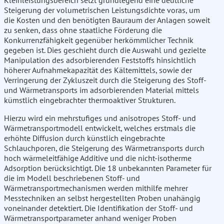
Kleinleistungsbereich setzt grundlegend eine deutliche
Steigerung der volumetrischen Leistungsdichte voras, um
die Kosten und den benötigten Bauraum der Anlagen soweit
zu senken, dass ohne staatliche Förderung die
Konkurrenzfähigkeit gegenüber herkömmlicher Technik
gegeben ist. Dies geschieht durch die Auswahl und gezielte
Manipulation des adsorbierenden Feststoffs hinsichtlich
höherer Aufnahmekapazität des Kältemittels, sowie der
Verringerung der Zykluszeit durch die Steigerung des Stoff-
und Wärmetransports im adsorbierenden Material mittels
kümstlich eingebrachter thermoaktiver Strukturen.
Hierzu wird ein mehrstufiges und anisotropes Stoff- und
Wärmetransportmodell entwickelt, welches erstmals die
erhöhte Diffusion durch künstlich eingebrachte
Schlauchporen, die Steigerung des Wärmetransports durch
hoch wärmeleitfähige Additive und die nicht-isotherme
Adsorption berücksichtigt. Die 18 unbekannten Parameter für
die im Modell beschriebenen Stoff- und
Wärmetransportmechanismen werden mithilfe mehrer
Messtechniken an selbst hergestellten Proben unahängig
voneinander detektiert. Die Identifikation der Stoff- und
Wärmetransportparameter anhand weniger Proben