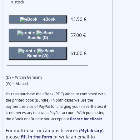
in stock
45.50 €
eBook
+
57.00 €
Bundle (D)
+
61.00 €
Bundle (W)
(D) = Within Germany
(W) = Abroad
You can purchase the eBook (PDF) alone or combined with
the printed book (Bundle). In both cases we use the
payment service of PayPal for charging you - nevertheless it
is not necessary to have a PayPal-account. With purchasing
the eBook or eBundle you accept our
licence for eBooks
.
For multi-user or campus licences (
MyLibrary
)
please
fill in the form
or write an email to