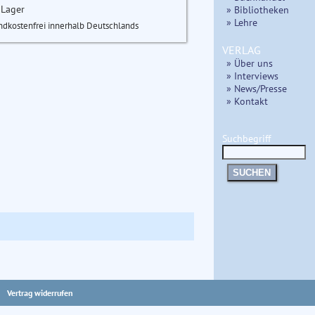
 Lager
» Bibliotheken
» Lehre
ndkostenfrei innerhalb Deutschlands
VERLAG
» Über uns
» Interviews
» News/Presse
» Kontakt
Suchbegriff
SUCHEN
Vertrag widerrufen