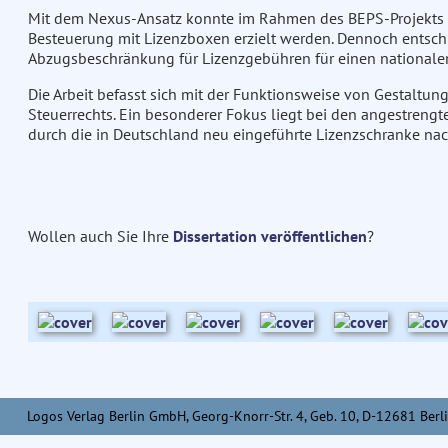
Mit dem Nexus-Ansatz konnte im Rahmen des BEPS-Projekts d
Besteuerung mit Lizenzboxen erzielt werden. Dennoch entsch
Abzugsbeschränkung für Lizenzgebühren für einen nationalen
Die Arbeit befasst sich mit der Funktionsweise von Gestaltu
Steuerrechts. Ein besonderer Fokus liegt bei den angestren
durch die in Deutschland neu eingeführte Lizenzschranke nac
Wollen auch Sie Ihre
Dissertation veröffentlichen
?
Logos Verlag Berlin GmbH, Georg-Knorr-Str. 4, Geb. 10, D-12681 Berli