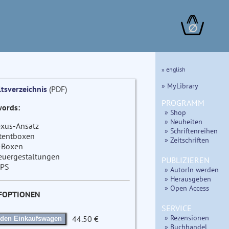
∅
» english
» MyLibrary
ltsverzeichnis
(PDF)
PROGRAMM
ords:
» Shop
» Neuheiten
xus-Ansatz
» Schriftenreihen
tentboxen
» Zeitschriften
-Boxen
euergestaltungen
PUBLIZIEREN
PS
» AutorIn werden
» Herausgeben
» Open Access
FOPTIONEN
SERVICE
» Rezensionen
44.50 €
 den Einkaufswagen
» Buchhandel