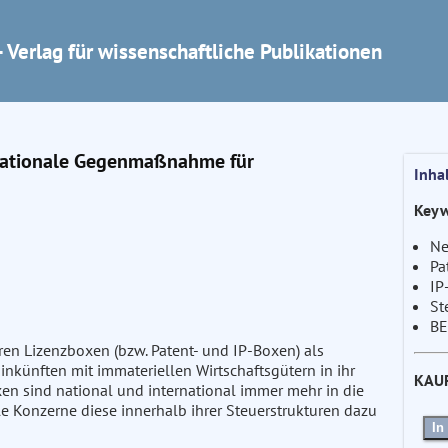
 Verlag für wissenschaftliche Publikationen
 nationale Gegenmaßnahme für
Inha
Keyw
Ne
Pa
IP
St
BE
en Lizenzboxen (bzw. Patent- und IP-Boxen) als
inkünften mit immateriellen Wirtschaftsgütern in ihr
KAU
en sind national und international immer mehr in die
le Konzerne diese innerhalb ihrer Steuerstrukturen dazu
In