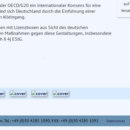
auf
er OECD/G20 ein internationaler Konsens für eine
Versa
ied sich Deutschland durch die Einführung einer
 Alleingang.
ngen mit Lizenzboxen aus Sicht des deutschen
gten Maßnahmen gegen diese Gestaltungen, insbesondere
h § 4j EStG.
n,
Tel.: +49 (0)30 4285 1090, FAX: +49 (0)30 4285 1092
Datenschutz