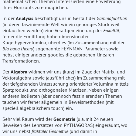
mathematischen Themen Interessierten eine Erweiterung
ihres Horizonts zu ermöglichen.
In der
Analysis
beschäftigt uns in Gestalt der
Gammafunktion
(in deren faszinierende Welt wir ein gehöriges Stück weit
eintauchen werden) eine Verallgemeinerung der
Fakultät
,
ferner die Ermittlung höherdimensionaler
Kugelhypervolumina, überdies (im Zusammenhang mit der
Big bang theory
) sogenannte FEYNMAN-Parameter sowie
nebst einiger anderer goodies die gebrochen-linearen
Transformationen.
Der
Algebra
widmen wir uns (kurz) im Zuge der Matrix- und
Vektoralgebra sowie (ausführlicher) im Zusammenhang mit
der tiefgehenden Untersuchung orientierter Volumina mittels
Spatprodukt und orthogonalen Matrizen. Neben einigen
anderen isolierten (aber dennoch faszinierenden) Themen
tauchen wir ferner allgemein in Beweismethoden (mit
speziell algebraischem touch) ein.
Sehr viel Raum wird der
Geometrie
(u.a. mit 24 neuen
Beweisen des Lehrsatzes von PYTHAGORAS) eingeräumt, wo
wir uns nebst
fraktaler Geometrie
(und damit in