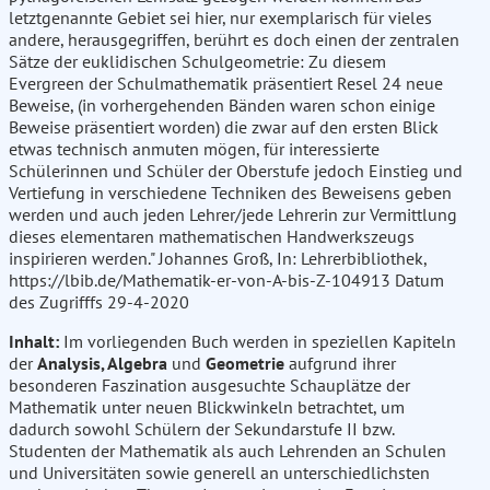
letztgenannte Gebiet sei hier, nur exemplarisch für vieles
andere, herausgegriffen, berührt es doch einen der zentralen
Sätze der euklidischen Schulgeometrie: Zu diesem
Evergreen der Schulmathematik präsentiert Resel 24 neue
Beweise, (in vorhergehenden Bänden waren schon einige
Beweise präsentiert worden) die zwar auf den ersten Blick
etwas technisch anmuten mögen, für interessierte
Schülerinnen und Schüler der Oberstufe jedoch Einstieg und
Vertiefung in verschiedene Techniken des Beweisens geben
werden und auch jeden Lehrer/jede Lehrerin zur Vermittlung
dieses elementaren mathematischen Handwerkszeugs
inspirieren werden." Johannes Groß, In: Lehrerbibliothek,
https://lbib.de/Mathematik-er-von-A-bis-Z-104913 Datum
des Zugrifffs 29-4-2020
Inhalt:
Im vorliegenden Buch werden in speziellen Kapiteln
der
Analysis, Algebra
und
Geometrie
aufgrund ihrer
besonderen Faszination ausgesuchte Schauplätze der
Mathematik unter neuen Blickwinkeln betrachtet, um
dadurch sowohl Schülern der Sekundarstufe II bzw.
Studenten der Mathematik als auch Lehrenden an Schulen
und Universitäten sowie generell an unterschiedlichsten