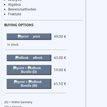
Algebra
Beweismethoden
Fraktale
BUYING OPTIONS
49.00 €
print
in stock
43.00 €
eBook
+
59.00 €
Bundle (D)
+
65.50 €
Bundle (W)
(D) = Within Germany
(W) = Abroad