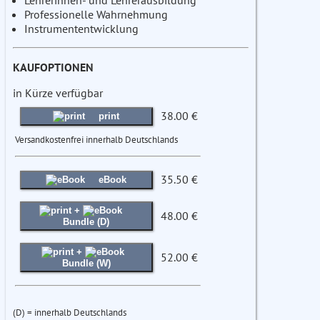
Lehrerinnen- und Lehrerausbildung
Professionelle Wahrnehmung
Instrumententwicklung
KAUFOPTIONEN
in Kürze verfügbar
38.00 €
print
Versandkostenfrei innerhalb Deutschlands
35.50 €
eBook
+
48.00 €
Bundle (D)
+
52.00 €
Bundle (W)
(D) = innerhalb Deutschlands