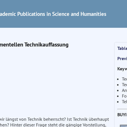
ademic Publications in Science and Humanities
umentellen Technikauffassung
Tabl
Prev
Keyw
Te
Te
An
Fo
Te
BUY
wir längst von Technik beherrscht? Ist Technik überhaupt
hen? Hinter dieser Frage steht die gängige Vorstellung,