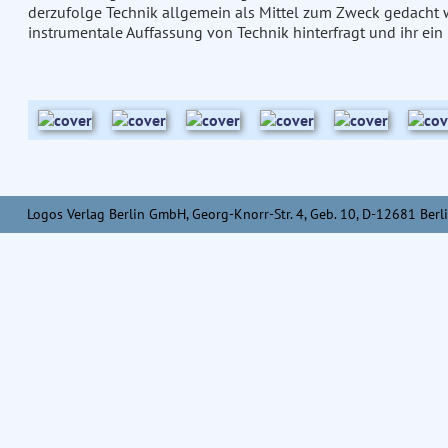
derzufolge Technik allgemein als Mittel zum Zweck gedacht w
instrumentale Auffassung von Technik hinterfragt und ihr ein
Logos Verlag Berlin GmbH, Georg-Knorr-Str. 4, Geb. 10, D-12681 Berli