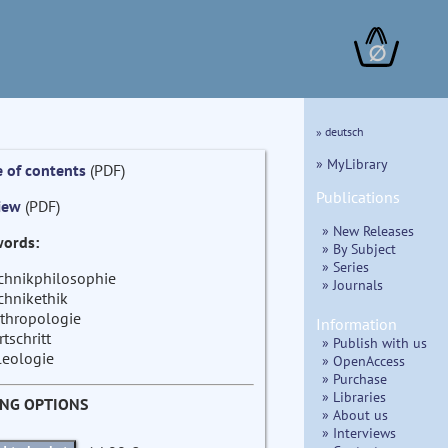
∅
» deutsch
» MyLibrary
e of contents
(PDF)
Publications
iew
(PDF)
» New Releases
ords:
» By Subject
» Series
chnikphilosophie
» Journals
chnikethik
thropologie
Information
rtschritt
» Publish with us
leologie
» OpenAccess
» Purchase
» Libraries
ING OPTIONS
» About us
» Interviews