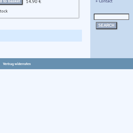
» Contact
14.90 €
d to basket
stock
SEARCH
Vertrag widerrufen