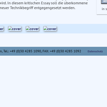
ad
ird. In diesem kritischen Essay soll die überkommene
 neuer Technikbegriff entgegengesetzt werden.
in 
n,
Tel.: +49 (0)30 4285 1090, FAX: +49 (0)30 4285 1092
Datenschutz