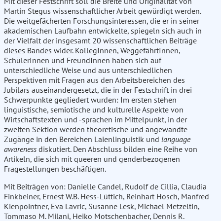
Mit dieser Festschrift soll die Breite und Originalität von
Martin Stegus wissenschaftlicher Arbeit gewürdigt werden.
Die weitgefächerten Forschungsinteressen, die er in seiner
akademischen Laufbahn entwickelte, spiegeln sich auch in
der Vielfalt der insgesamt 20 wissenschaftlichen Beiträge
dieses Bandes wider. KollegInnen, WeggefährtInnen,
SchülerInnen und FreundInnen haben sich auf
unterschiedliche Weise und aus unterschiedlichen
Perspektiven mit Fragen aus den Arbeitsbereichen des
Jubilars auseinandergesetzt, die in der Festschrift in drei
Schwerpunkte gegliedert wurden: Im ersten stehen
linguistische, semiotische und kulturelle Aspekte von
Wirtschaftstexten und -sprachen im Mittelpunkt, in der
zweiten Sektion werden theoretische und angewandte
Zugänge in den Bereichen Laienlinguistik und
language
awareness
diskutiert. Den Abschluss bilden eine Reihe von
Artikeln, die sich mit queeren und genderbezogenen
Fragestellungen beschäftigen.
Mit Beiträgen von: Danielle Candel, Rudolf de Cillia, Claudia
Finkbeiner, Ernest W.B. Hess-Lüttich, Reinhart Hosch, Manfred
Kienpointner, Eva Lavric, Susanne Lesk, Michael Metzeltin,
Tommaso M. Milani, Heiko Motschenbacher, Dennis R.