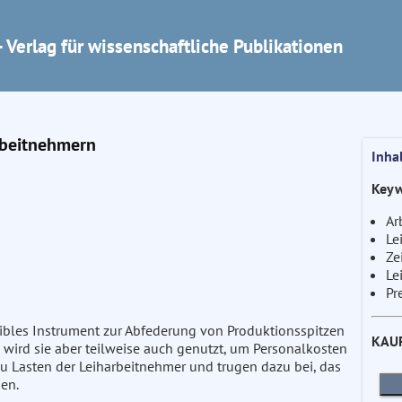
 Verlag für wissenschaftliche Publikationen
rbeitnehmern
Inha
Keyw
Ar
Le
Ze
Le
Pr
exibles Instrument zur Abfederung von Produktionsspitzen
KAU
n wird sie aber teilweise auch genutzt, um Personalkosten
zu Lasten der Leiharbeitnehmer und trugen dazu bei, das
gen.