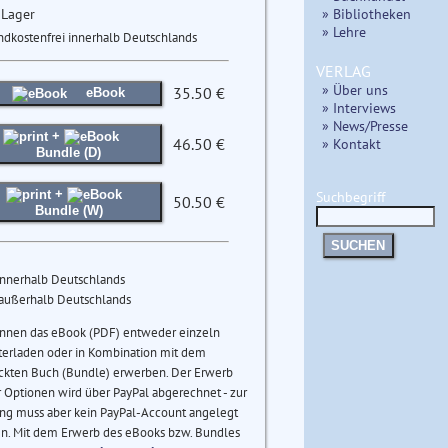
 Lager
» Bibliotheken
» Lehre
ndkostenfrei innerhalb Deutschlands
VERLAG
» Über uns
35.50 €
eBook
» Interviews
» News/Presse
+
46.50 €
» Kontakt
Bundle (D)
+
Suchbegriff
50.50 €
Bundle (W)
SUCHEN
innerhalb Deutschlands
 außerhalb Deutschlands
önnen das eBook (PDF) entweder einzeln
terladen oder in Kombination mit dem
ckten Buch (Bundle) erwerben. Der Erwerb
 Optionen wird über PayPal abgerechnet - zur
ng muss aber kein PayPal-Account angelegt
n. Mit dem Erwerb des eBooks bzw. Bundles