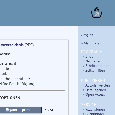
∅
» english
» MyLibrary
ltsverzeichnis
(PDF)
PROGRAMM
ords:
» Shop
» Neuheiten
beitsrecht
» Schriftenreihen
iharbeit
» Zeitschriften
itarbeit
iharbeitsrichtlinie
PUBLIZIEREN
ekäre Beschäftigung
» AutorIn werden
» Herausgeben
» Open Access
FOPTIONEN
SERVICE
» Rezensionen
36.50 €
print
» Buchhandel