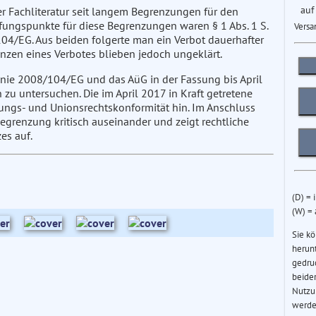
auf
r Fachliteratur seit langem Begrenzungen für den
fungspunkte für diese Begrenzungen waren § 1 Abs. 1 S.
Versa
104/EG. Aus beiden folgerte man ein Verbot dauerhafter
en eines Verbotes blieben jedoch ungeklärt.
inie 2008/104/EG und das AüG in der Fassung bis April
zu untersuchen. Die im April 2017 in Kraft getretene
ungs- und Unionsrechtskonformität hin. Im Anschluss
Begrenzung kritisch auseinander und zeigt rechtliche
es auf.
(D) = 
(W) =
Sie k
herun
gedru
beider
Nutzu
werde