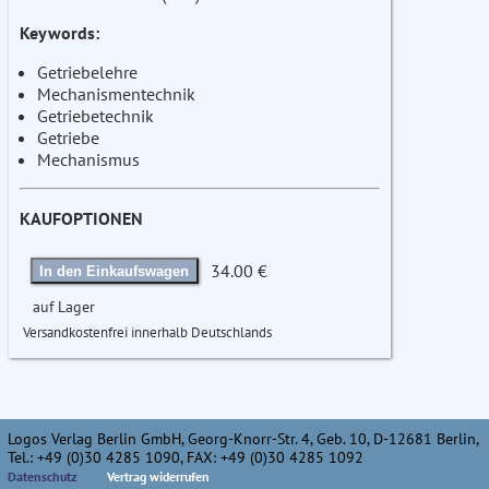
Keywords:
Getriebelehre
Mechanismentechnik
Getriebetechnik
Getriebe
Mechanismus
KAUFOPTIONEN
34.00 €
In den Einkaufswagen
auf Lager
Versandkostenfrei innerhalb Deutschlands
Logos Verlag Berlin GmbH, Georg-Knorr-Str. 4, Geb. 10, D-12681 Berlin,
Tel.: +49 (0)30 4285 1090, FAX: +49 (0)30 4285 1092
Datenschutz
Vertrag widerrufen