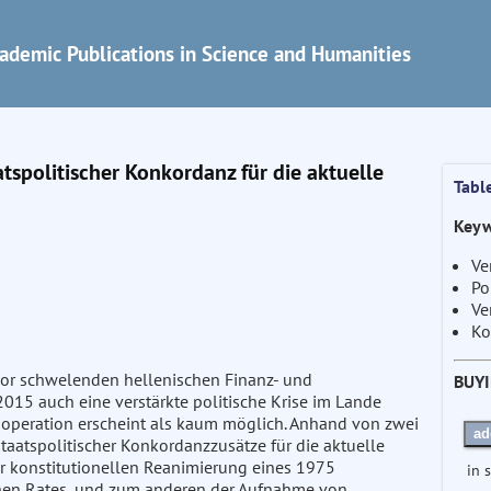
ademic Publications in Science and Humanities
spolitischer Konkordanz für die aktuelle
Tabl
Keyw
Ve
Po
Ve
Ko
 vor schwelenden hellenischen Finanz- und
BUY
 2015 auch eine verstärkte politische Krise im Lande
Kooperation erscheint als kaum möglich. Anhand von zwei
ad
aatspolitischer Konkordanzzusätze für die aktuelle
r konstitutionellen Reanimierung eines 1975
in 
chen Rates, und zum anderen der Aufnahme von