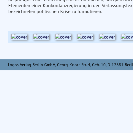
Elementen einer Konkordanzregierung in den Verfassungstext 
bezeichneten politischen Krise zu formulieren.
Logos Verlag Berlin GmbH, Georg-Knorr-Str. 4, Geb. 10, D-12681 Berli