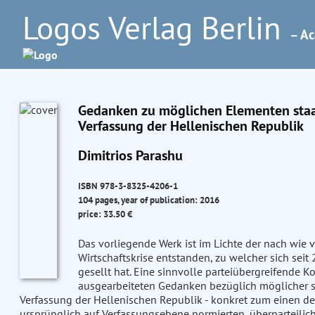
Logos Verlag Berlin
– Ac
Gedanken zu möglichen Elementen staat
Verfassung der Hellenischen Republik
Dimitrios Parashu
ISBN 978-3-8325-4206-1
104 pages, year of publication: 2016
price: 33.50 €
Das vorliegende Werk ist im Lichte der nach wie
Wirtschaftskrise entstanden, zu welcher sich seit
gesellt hat. Eine sinnvolle parteiübergreifende 
ausgearbeiteten Gedanken bezüglich möglicher st
Verfassung der Hellenischen Republik - konkret zum einen de
ursprünglich auf Verfassungsebene normierten, überparteili