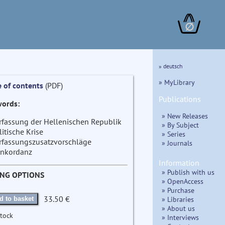
∅
» deutsch
» MyLibrary
e of contents
(PDF)
Publications
ords:
» New Releases
rfassung der Hellenischen Republik
» By Subject
litische Krise
» Series
rfassungszusatzvorschläge
» Journals
nkordanz
Information
» Publish with us
ING OPTIONS
» OpenAccess
» Purchase
33.50 €
» Libraries
d to basket
» About us
stock
» Interviews