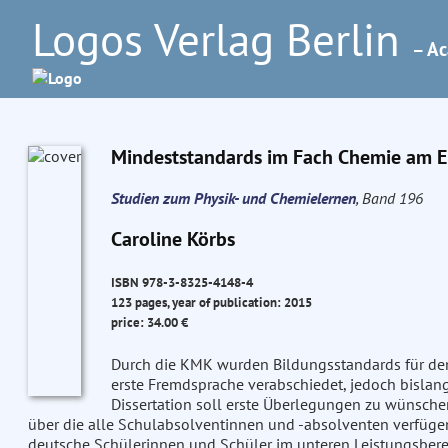
Logos Verlag Berlin
– Ac
Mindeststandards im Fach Chemie am En
Studien zum Physik- und Chemielernen
, Band 196
Caroline Körbs
ISBN 978-3-8325-4148-4
123 pages, year of publication: 2015
price: 34.00 €
Durch die KMK wurden Bildungsstandards für de
erste Fremdsprache verabschiedet, jedoch bislang
Dissertation soll erste Überlegungen zu wünsc
über die alle Schulabsolventinnen und -absolventen verfügen
deutsche Schülerinnen und Schüler im unteren Leistungsbereic