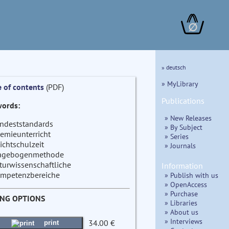
∅
» deutsch
» MyLibrary
e of contents
(PDF)
Publications
ords:
» New Releases
ndeststandards
» By Subject
emieunterricht
» Series
lichtschulzeit
» Journals
agebogenmethode
turwissenschaftliche
Information
mpetenzbereiche
» Publish with us
» OpenAccess
» Purchase
ING OPTIONS
» Libraries
» About us
» Interviews
34.00 €
print