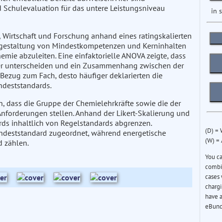
 Schulevaluation für das untere Leistungsniveau
in 
Wirtschaft und Forschung anhand eines ratingskalierten
sgestaltung von Mindestkompetenzen und Kerninhalten
emie abzuleiten. Eine einfaktorielle ANOVA zeigte, dass
er unterscheiden und ein Zusammenhang zwischen der
Bezug zum Fach, desto häufiger deklarierten die
ndeststandards.
, dass die Gruppe der Chemielehrkräfte sowie die der
nforderungen stellen. Anhand der Likert-Skalierung und
rds inhaltlich von Regelstandards abgrenzen.
(D) =
indeststandard zugeordnet, während energetische
(W) =
 zählen.
You c
combin
cases 
chargi
have a
eBund