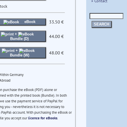
» Contact
stock
33.50 €
eBook
SEARCH
+
44.00 €
Bundle (D)
+
48.00 €
Bundle (W)
 Within Germany
 Abroad
an purchase the eBook (PDF) alone or
ed with the printed book (Bundle). In both
we use the payment service of PayPal for
ng you - nevertheless it is not necessary to
 PayPal-account. With purchasing the eBook or
le you accept our
licence for eBooks
.