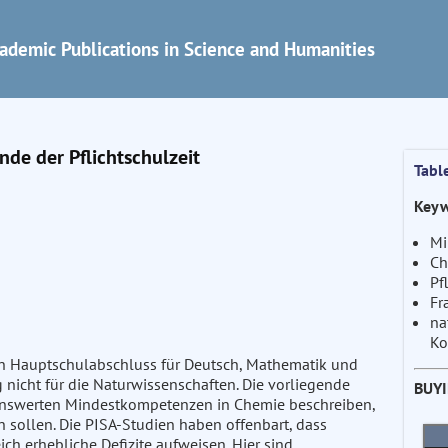
ademic Publications in Science and Humanities
de der Pflichtschulzeit
Tabl
Keyw
Mi
Ch
Pf
Fr
na
Ko
n Hauptschulabschluss für Deutsch, Mathematik und
 nicht für die Naturwissenschaften. Die vorliegende
BUY
henswerten Mindestkompetenzen in Chemie beschreiben,
 sollen. Die PISA-Studien haben offenbart, dass
h erhebliche Defizite aufweisen. Hier sind