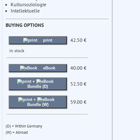
Kultursoziologie
Intellektuelle
BUYING OPTIONS
42.50 €
print
in stock
40.00 €
eBook
+
52.50 €
Bundle (D)
+
59.00 €
Bundle (W)
(D) = Within Germany
(W) = Abroad