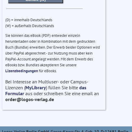
(D) = innerhalb Deutschlands
(W) = außerhalb Deutschlands
Sie können das eBook (PDF) entweder einzeln
herunterladen oder in Kombination mit dem gedruckten
Buch (Bundle) erwerben. Der Erwerb beider Optionen wird
über PayPal abgerechnet - zur Nutzung muss aber kein
PayPal-Account angelegt werden. Mit dem Erwerb des
eBooks bzw. Bundles akzeptieren Sie unsere
Lizenzbedingungen
für eBooks.
Bei Interesse an Multiuser- oder Campus-
Lizenzen (
MyLibrary
) füllen Sie bitte
das
Formular
aus oder schreiben Sie eine email an
order@logos-verlag.de
Logos Verlag Berlin GmbH, Georg-Knorr-Str. 4, Geb. 10, D-12681 Berlin,