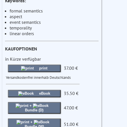
Keywords:
formal semantics
aspect
event semantics
temporality
linear orders
KAUFOPTIONEN
in Kürze verfügbar
37.00 €
print
Versandkostenfrei innerhalb Deutschlands
35.50 €
eBook
+
47.00 €
Bundle (D)
+
51.00 €
Bundle (W)