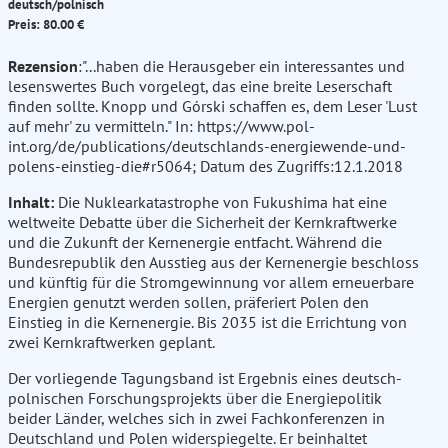
deutsch/polnisch
Preis: 80.00 €
Rezension
:"...haben die Herausgeber ein interessantes und
lesenswertes Buch vorgelegt, das eine breite Leserschaft
finden sollte. Knopp und Górski schaffen es, dem Leser 'Lust
auf mehr' zu vermitteln." In: https://www.pol-
int.org/de/publications/deutschlands-energiewende-und-
polens-einstieg-die#r5064; Datum des Zugriffs:12.1.2018
Inhalt:
Die Nuklearkatastrophe von Fukushima hat eine
weltweite Debatte über die Sicherheit der Kernkraftwerke
und die Zukunft der Kernenergie entfacht. Während die
Bundesrepublik den Ausstieg aus der Kernenergie beschloss
und künftig für die Stromgewinnung vor allem erneuerbare
Energien genutzt werden sollen, präferiert Polen den
Einstieg in die Kernenergie. Bis 2035 ist die Errichtung von
zwei Kernkraftwerken geplant.
Der vorliegende Tagungsband ist Ergebnis eines deutsch-
polnischen Forschungsprojekts über die Energiepolitik
beider Länder, welches sich in zwei Fachkonferenzen in
Deutschland und Polen widerspiegelte. Er beinhaltet