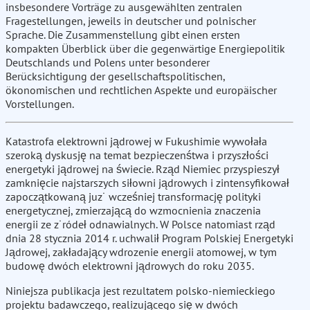
insbesondere Vorträge zu ausgewählten zentralen
Fragestellungen, jeweils in deutscher und polnischer
Sprache. Die Zusammenstellung gibt einen ersten
kompakten Überblick über die gegenwärtige Energiepolitik
Deutschlands und Polens unter besonderer
Berücksichtigung der gesellschaftspolitischen,
ökonomischen und rechtlichen Aspekte und europäischer
Vorstellungen.
Katastrofa elektrowni jądrowej w Fukushimie wywołała
szeroką dyskusję na temat bezpieczenśtwa i przyszłości
energetyki jądrowej na świecie. Rząd Niemiec przyspieszył
zamknięcie najstarszych siłowni jądrowych i zintensyfikował
zapoczątkowaną juz˙ wcześniej transformację polityki
energetycznej, zmierzającą do wzmocnienia znaczenia
energii ze z˙ródeł odnawialnych. W Polsce natomiast rząd
dnia 28 stycznia 2014 r. uchwalił Program Polskiej Energetyki
Jądrowej, zakładający wdrozenie energii atomowej, w tym
budowę dwóch elektrowni jądrowych do roku 2035.
Niniejsza publikacja jest rezultatem polsko-niemieckiego
projektu badawczego, realizującego się w dwóch