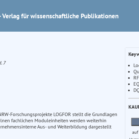
 Verlag für wissenschaftliche Publikationen
Keyw
d. 7
Lo
Qu
RF
E
D
KAU
NRW-Forschungsprojekte LOGFOR stellt die Grundlagen
nzelnen fachlichen Moduleinheiten werden weiterhin
ternehmensinterne Aus- und Weiterbildung dargestellt
auf