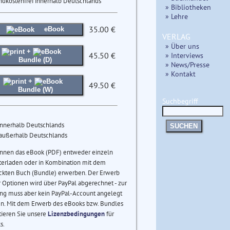
ndkostenfrei innerhalb Deutschlands
» Bibliotheken
» Lehre
35.00 €
eBook
VERLAG
» Über uns
+
45.50 €
» Interviews
Bundle (D)
» News/Presse
» Kontakt
+
49.50 €
Bundle (W)
Suchbegriff
innerhalb Deutschlands
SUCHEN
 außerhalb Deutschlands
önnen das eBook (PDF) entweder einzeln
terladen oder in Kombination mit dem
ckten Buch (Bundle) erwerben. Der Erwerb
 Optionen wird über PayPal abgerechnet - zur
ng muss aber kein PayPal-Account angelegt
n. Mit dem Erwerb des eBooks bzw. Bundles
tieren Sie unsere
Lizenzbedingungen
für
s.