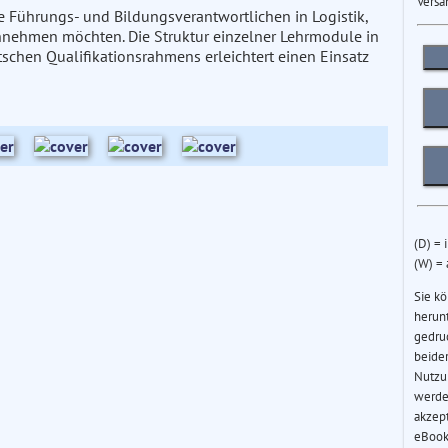
Versa
e Führungs- und Bildungsverantwortlichen in Logistik,
nnehmen möchten. Die Struktur einzelner Lehrmodule in
chen Qualifikationsrahmens erleichtert einen Einsatz
(D) = 
(W) =
Sie k
herun
gedru
beider
Nutzu
werde
akzep
eBook