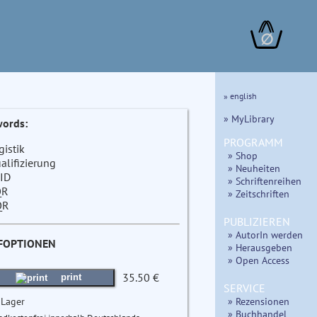
∅
» english
» MyLibrary
ords:
PROGRAMM
gistik
» Shop
alifizierung
» Neuheiten
ID
» Schriftenreihen
QR
» Zeitschriften
QR
PUBLIZIEREN
» AutorIn werden
FOPTIONEN
» Herausgeben
» Open Access
35.50 €
print
SERVICE
 Lager
» Rezensionen
» Buchhandel