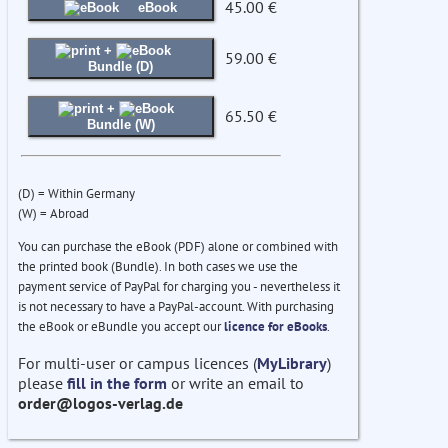
45.00 €
eBook
+
59.00 €
Bundle (D)
+
65.50 €
Bundle (W)
(D) = Within Germany
(W) = Abroad
You can purchase the eBook (PDF) alone or combined with
the printed book (Bundle). In both cases we use the
payment service of PayPal for charging you - nevertheless it
is not necessary to have a PayPal-account. With purchasing
the eBook or eBundle you accept our
licence for eBooks
.
For multi-user or campus licences (
MyLibrary
)
please
fill in the form
or write an email to
order@logos-verlag.de