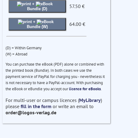
+
57.50 €
Bundle (D)
+
64.00 €
Bundle (W)
(D) = Within Germany
(W) = Abroad
You can purchase the eBook (PDF) alone or combined with
the printed book (Bundle). In both cases we use the
payment service of PayPal for charging you - nevertheless it
is not necessary to have a PayPal-account. With purchasing
the eBook or eBundle you accept our
licence for eBooks
.
For multi-user or campus licences (
MyLibrary
)
please
fill in the form
or write an email to
order@logos-verlag.de