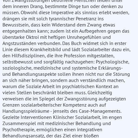
Von Zwangsstörungen betroffene Menschen leiden unter
dem inneren Drang, bestimmte Dinge tun oder denken zu
müssen. Obwohl diese Imperative als sinnlos erlebt werden,
drängen sie mit solch tyrannischer Penetranz ins
Bewusstsein, dass kein Widerstand dem Zwang etwas
entgegenhalten kann; zudem ist ein Aufbegehren gegen das
überstarke Oktroi mit heftigen Unruhegefühlen und
Angstzuständen verbunden. Das Buch widmet sich in erster
Linie diesem Krankheitsbild und lädt Sozialarbeiter dazu ein,
den Hilfsdisziplinen, die ihre Profession mitgestalten,
selbstbewusst und sorgfältig nachzugehen: Psychologische,
soziologische, medizinische und systemische Erklärungs-
und Behandlungsaspekte sollen ihnen nicht nur die Störung
an sich näher bringen, sondern auch verständlich machen,
warum die Soziale Arbeit im psychiatrischen Kontext an
vielen Stellen beschränkt bleiben muss. Gleichzeitig
verweisen die im Spiegel der Zwangsstörung aufgezeigten
Grenzen sozialarbeiterischer Kompetenz auch auf
Handlungsspielräume - jenseits des Case-Managements.
Gezielte Interventionen Klinischer Sozialarbeit, im engen
Zusammenspiel mit medizinischer Behandlung und
Psychotherapie, ermöglichen einen integrativen
Behandlungsansatz, der das Ziel einer bloßen