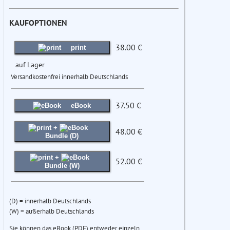
KAUFOPTIONEN
38.00 €
print
auf Lager
Versandkostenfrei innerhalb Deutschlands
37.50 €
eBook
+
48.00 €
Bundle (D)
+
52.00 €
Bundle (W)
(D) = innerhalb Deutschlands
(W) = außerhalb Deutschlands
Sie können das eBook (PDF) entweder einzeln