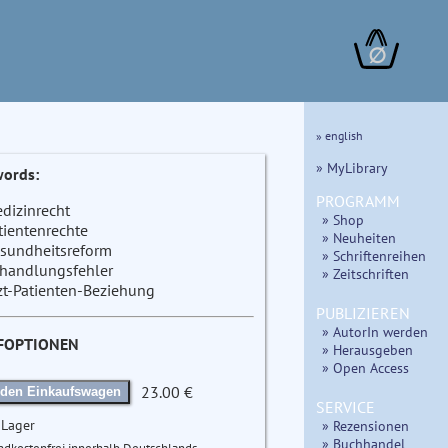
∅
» english
» MyLibrary
ords:
PROGRAMM
dizinrecht
» Shop
tientenrechte
» Neuheiten
sundheitsreform
» Schriftenreihen
handlungsfehler
» Zeitschriften
zt-Patienten-Beziehung
PUBLIZIEREN
» AutorIn werden
FOPTIONEN
» Herausgeben
» Open Access
23.00 €
 den Einkaufswagen
SERVICE
 Lager
» Rezensionen
» Buchhandel