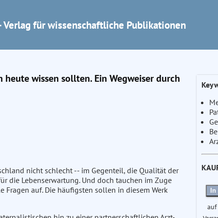
 Verlag für wissenschaftliche Publikationen
n heute wissen sollten. Ein Wegweiser durch
Keyw
Me
Pa
Ge
Be
Ar
KAU
schland nicht schlecht -- im Gegenteil, die Qualität der
t für die Lebenserwartung. Und doch tauchen im Zuge
e Fragen auf. Die häufigsten sollen in diesem Werk
In
auf
ternalistischen hin zu einer partnerschaftlichen Arzt-