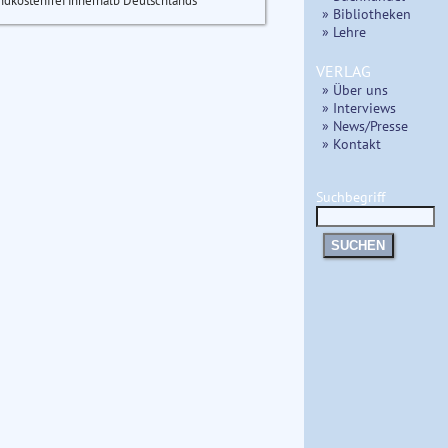
ndkostenfrei innerhalb Deutschlands
» Bibliotheken
» Lehre
VERLAG
» Über uns
» Interviews
» News/Presse
» Kontakt
Suchbegriff
SUCHEN