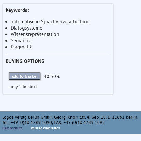
Keywords:
automatische Sprachververarbeitung
Dialogsysteme
Wissensrepräsentation
Semantik
Pragmatik
BUYING OPTIONS
40.50 €
add to basket
only 1 in stock
Logos Verlag Berlin GmbH, Georg-Knorr-Str. 4, Geb. 10, D-12681 Berlin,
Tel.: +49 (0)30 4285 1090, FAX: +49 (0)30 4285 1092
Datenschutz
Vertrag widerrufen